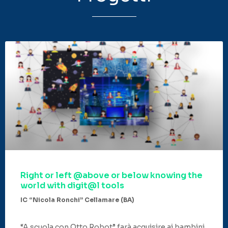
Right or left @above or below knowing the
world with digit@l tools
IC “Nicola Ronchi” Cellamare (BA)
“A scuola con Otto Robot” farà acquisire ai bambini