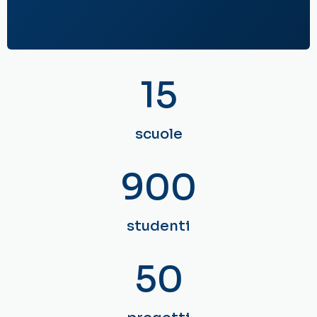
15
scuole
900
studenti
50