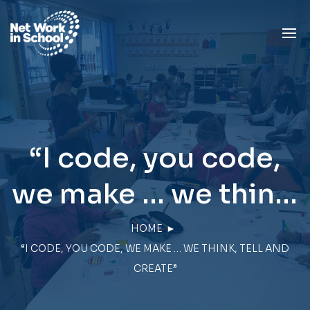
“I code, you code,
we make … we think,
tell and create”
HOME
►
“I CODE, YOU CODE, WE MAKE … WE THINK, TELL AND
CREATE”