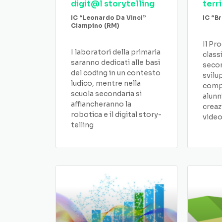
digit@l storytelling
terr
IC “Leonardo Da Vinci”
IC “B
Ciampino (RM)
Il Pr
I laboratori della primaria
class
saranno dedicati alle basi
secon
del coding in un contesto
svilu
ludico, mentre nella
compe
scuola secondaria si
alunn
affiancheranno la
creaz
robotica e il digital story-
vide
telling