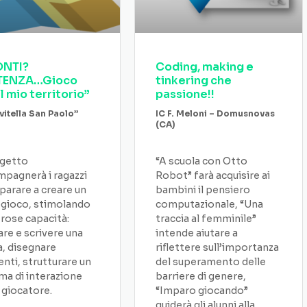
ONTI?
Coding, making e
TENZA…Gioco
tinkering che
l mio territorio”
passione!!
vitella San Paolo”
IC F. Meloni – Domusnovas
(CA)
ogetto
“A scuola con Otto
pagnerà i ragazzi
Robot” farà acquisire ai
parare a creare un
bambini il pensiero
gioco, stimolando
computazionale, “Una
ose capacità:
traccia al femminile”
re e scrivere una
intende aiutare a
a, disegnare
riflettere sull’importanza
nti, strutturare un
del superamento delle
ma di interazione
barriere di genere,
l giocatore.
“Imparo giocando”
guiderà gli alunni alla