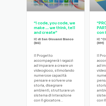
“I code, you code, we
“PR
make … we think, tell
PAR
and create”
con i
IC di San Giovanni Bianco
IC “Ci
(BG)
(RM)
Il Progetto
Il Pr
accompagnerà i ragazzi
accom
ad imparare a creare un
ad im
videogioco, stimolando
video
numerose capacità:
numer
pensare e scrivere una
pensa
storia, disegnare
stori
ambienti, strutturare un
ambie
sistema di interazione
siste
con il giocatore…
con i