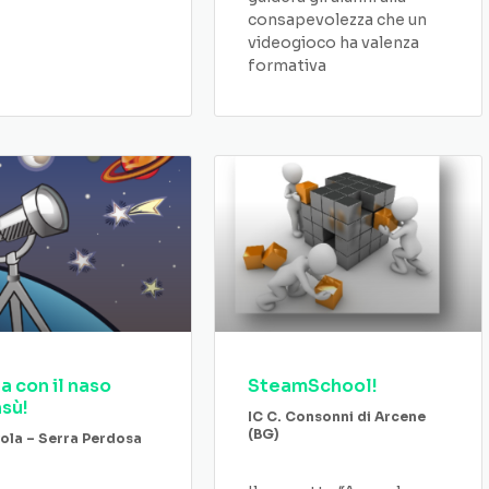
consapevolezza che un
videogioco ha valenza
formativa
ia con il naso
SteamSchool!
nsù!
IC C. Consonni di Arcene
(BG)
vola – Serra Perdosa