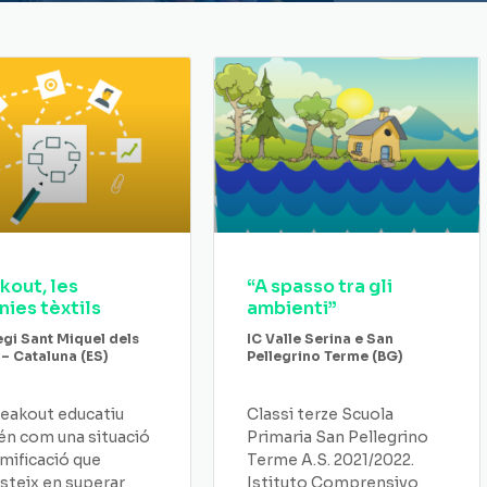
kout, les
“A spasso tra gli
nies tèxtils
ambienti”
egi Sant Miquel dels
IC Valle Serina e San
 – Cataluna (ES)
Pellegrino Terme (BG)
eakout educatiu
Classi terze Scuola
én com una situació
Primaria San Pellegrino
mificació que
Terme A.S. 2021/2022.
steix en superar
Istituto Comprensivo