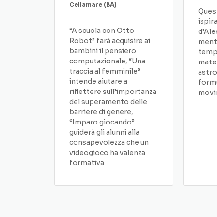
Cellamare (BA)
Quest
ispir
“A scuola con Otto
d’Ale
Robot” farà acquisire ai
menti
bambini il pensiero
tempo
computazionale, “Una
matem
traccia al femminile”
astro
intende aiutare a
formu
riflettere sull’importanza
movim
del superamento delle
barriere di genere,
“Imparo giocando”
guiderà gli alunni alla
consapevolezza che un
videogioco ha valenza
formativa