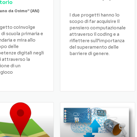
itorio
runo da Osimo” (AN)
I due progetti hanno lo
scopo di far acquisire il
ogetto coinvolge
pensiero computazionale
i di scuola primaria e
attraverso il coding e a
daria e mira allo
riflettere sull’importanza
ppo delle
del superamento delle
tenze digitali negli
barriere di genere.
i attraverso la
ione di un
ogioco