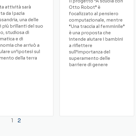
Il progetto “A scuola con
a attività sarà
Otto Robot” è
ata da Ipazia
focalizzato al pensiero
ssandria, una delle
computazionale, mentre
 più brillanti del suo
“Una traccia al femminile”
, studiosa di
è una proposta che
atica e di
intende aiutare i bambini
nomia che arrivò a
a riflettere
lare un’ipotesi sul
sull’importanza del
ento della terra
superamento delle
barriere di genere
1
2