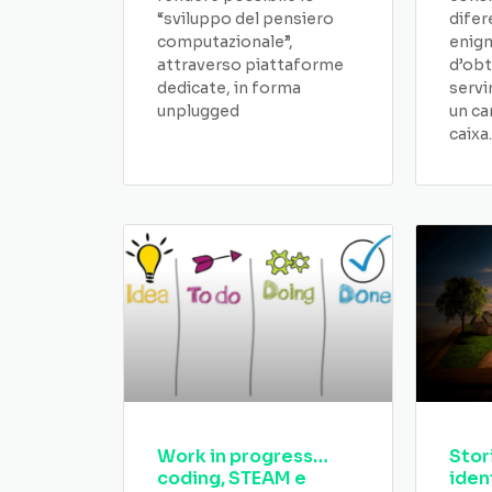
“sviluppo del pensiero
difer
computazionale”,
enigm
attraverso piattaforme
d’obt
dedicate, in forma
servi
unplugged
un ca
caixa.
Work in progress…
Stor
coding, STEAM e
iden