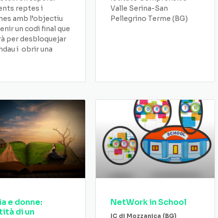
ents reptes i
Valle Serina-San
es amb l’objectiu
Pellegrino Terme (BG)
enir un codi final que
rà per desbloquejar
ndau i obrir una
ia e donne:
NetWork in School
tità di un
IC di Mozzanica (BG)