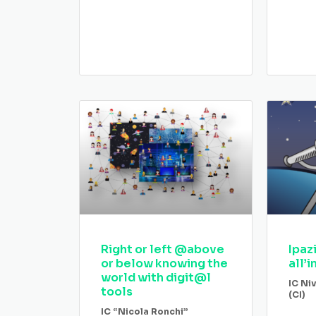
Right or left @above
Ipaz
or below knowing the
all’i
world with digit@l
IC Ni
tools
(CI)
IC “Nicola Ronchi”