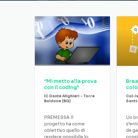
“Mi metto alla prova
Brea
con il coding”
colò
IC Dante Alighieri - Torre
Col-l
Boldone (BG)
Sants
PREMESSA Il
Un br
progetto ha come
s’ent
obiettivo quello di
de ga
rendere possibile lo
consi